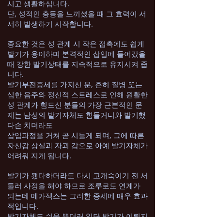
시고 생활하십니다.
단, 성적인 충동을 느끼셨을 때 그 효력이 서
서히 발생하기 시작합니다.
중요한 것은 성 관계 시 작은 접촉에도 쉽게
발기가 용이하며 본격적인 삽입에 들어갔을
때 강한 발기상태를 지속적으로 유지시켜 줍
니다.
발기부전증세를 가지신 분, 흔히 질병 또는
심한 음주와 정신적 스트레스로 인해 원활한
성 관계가 힘드신 분들의 가장 근본적인 문
제는 남성의 발기자체도 힘들거니와 발기했
다손 치더라도
삽입과정을 거쳐 곧 시들게 되며, 그에 따른
자신감 상실과 자괴 감으로 아예 발기자체가
어려워 지게 됩니다.
발기가 됐다하더라도 다시 고개숙이기 전 서
둘러 사정을 해야 하므로 조루로도 연계가
되는데 메가젝스는 그러한 증세에 매우 효과
적입니다.
발기자체도 쉬울 뿐더러 일단 발기가 이뤄지