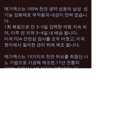
메가잭스는 100% 천연 생약 성분의 남성 성
기능 강화제로 부작용과 내성이 전혀 없습니
다.
1회 복용으로 만 3~5일 걍력한 약효 지속 되
며, 미주 전 지역 3~4일 내 배송 됩니다.
미국 FDA 안전성 검사를 모두 마쳤고, 미국
현지에서 철저한 관리 하에 제조 됩니다.
메가잭스는 13가지의 천연 허브를 최첨단 나
노 기법으로 가공해 제조된 17년 전통의
100% 자연산 남성 성기능강화제입니다.
우리나라에 인삼과 삼지구엽초(음약곽)와 같
은 대표적 자연강장식물이 있듯이 세계 곳곳
엔 각 나라마다 자랑하는 국가대표급 자연강
장식물들이 수없이 많습니다.
그 중 가장 대표적인 자연강장제로 대체의학
계에 널리 알려진 마카(Maca Extract)와 통갓
알리플러스(Tongkat Ali) 같은 식물이 있으
며, 이런 자연산 강장식물이 메가잭스의 주
원료로 사용됩니다.